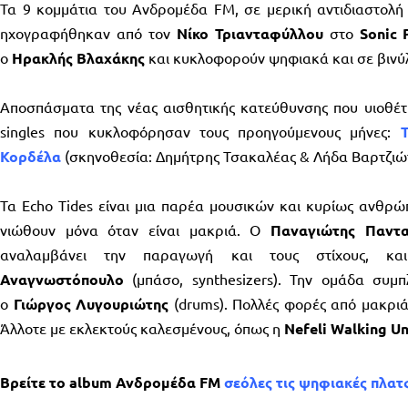
Τα 9 κομμάτια του Ανδρομέδα FM, σε μερική αντιδιαστολ
ηχογραφήθηκαν από τον
Νίκο Τριανταφύλλου
στο
Sonic 
ο
Ηρακλής Βλαχάκης
και κυκλοφορούν ψηφιακά και σε βινύ
Αποσπάσματα της νέας αισθητικής κατεύθυνσης που υιοθέτη
singles που κυκλοφόρησαν τους προηγούμενους μήνες:
Κορδέλα
(σκηνοθεσία: Δημήτρης Τσακαλέας & Λήδα Βαρτζιώ
Τα Echo Tides είναι μια παρέα μουσικών και κυρίως ανθρώπ
νιώθουν μόνα όταν είναι μακριά. Ο
Παναγιώτης Παντα
αναλαμβάνει την παραγωγή και τους στίχους, 
Αναγνωστόπουλο
(μπάσο, synthesizers). Την ομάδα συ
ο
Γιώργος Λυγουριώτης
(drums). Πολλές φορές από μακριά.
Άλλοτε με εκλεκτούς καλεσμένους, όπως η
Nefeli Walking U
Βρείτε το album Ανδρομέδα FM
σε
όλες τις ψηφιακές πλα