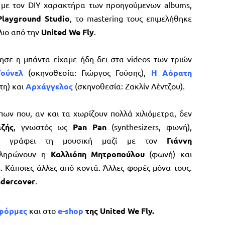
ή με τον DIY χαρακτήρα των προηγούμενων albums,
Playground Studio
, το mastering τους επιμελήθηκε
λιο από την
United We Fly
.
σε η μπάντα είχαμε ήδη δει στα videos των τριών
Τούνελ
(σκηνοθεσία: Γιώργος Γούσης),
Η Αόρατη
τη) και
Αρχάγγελος
(σκηνοθεσία: Ζακλίν Λέντζου).
ων που, αν και τα χωρίζουν πολλά χιλιόμετρα, δεν
ζής
, γνωστός ως
Pan Pan
(synthesizers, φωνή),
και γράφει τη μουσική μαζί με τον
Γιάννη
μπληρώνουν η
Καλλιόπη Μητροπούλου
(φωνή) και
 Κάποιες άλλες από κοντά. Άλλες φορές μόνα τους.
ndercover
.
τφόρμες
και στο
e-shop
της United We Fly.