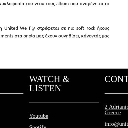
κυκλοφορία του νέου τους album που αναμένεται το
 United We Fly στρέφεται σε πιο soft rock ήχους
ements στα οποία μας έχουν συνηθίσει, κάνοντάς μας
WATCH &
CON
LISTEN
2 Adriani
Greece
Youtube
info@unit
Spotify