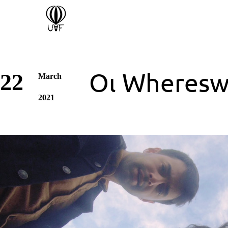
Οι Whereswi
22
March
2021