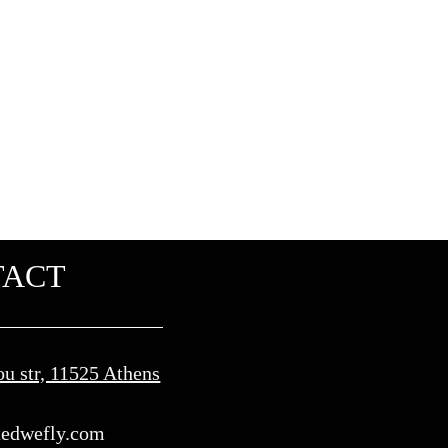
TACT
ou str, 11525 Athens
edwefly.com​