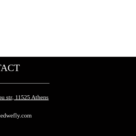
TACT
ou str, 11525 Athens
edwefly.com​