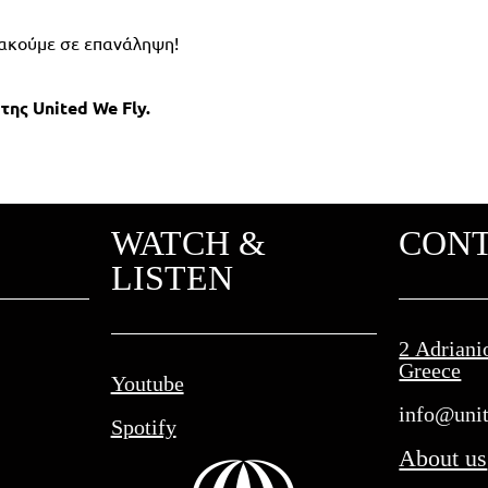
α ακούμε σε επανάληψη!
p
της
United We Fly.
WATCH &
CON
LISTEN
2 Adriani
Greece
Youtube
info@unit
Spotify
About us