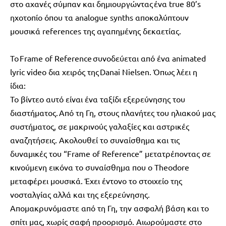
στο αχανές σύμπαν και δημιουργώντας ένα true 80’s
ηχοτοπίο όπου τα analogue synths αποκαλύπτουν
μουσικά references της αγαπημένης δεκαετίας.
Το
Frame of Reference
συνοδεύεται από ένα animated
lyric video δια χειρός της
Danai Nielsen
. Όπως λέει η
ίδια:
Το βίντεο αυτό είναι ένα ταξίδι εξερεύνησης του
διαστήματος. Από τη Γη, στους πλανήτες του ηλιακού μας
συστήματος, σε μακρινούς γαλαξίες και αστρικές
αναζητήσεις. Ακολουθεί το συναίσθημα και τις
δυναμικές του “Frame of Reference” μετατρέποντας σε
κινούμενη εικόνα το συναίσθημα που ο Theodore
μεταφέρει μουσικά. Έχει έντονο το στοιχείο της
νοσταλγίας αλλά και της εξερεύνησης.
Απομακρυνόμαστε από τη Γη, την ασφαλή βάση και το
σπίτι μας, χωρίς σαφή προορισμό. Αιωρούμαστε στο