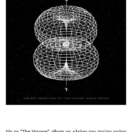
Με το “The Voyage” album να κλείνει τον πρώτο χρόνο