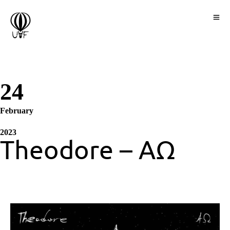
24
February
2023
Theodore – ΑΩ