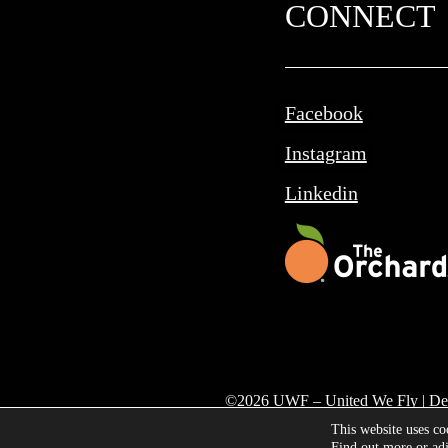
CONNECT
Facebook
Instagram
Linkedin
©
2026
UWF – United We Fly | De
This website uses co
Find out more or ad