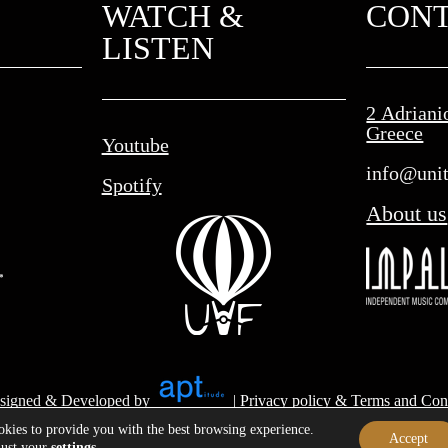
WATCH &
CON
LISTEN
2 Adriani
Greece
Youtube
info@unit
Spotify
About us
signed & Developed by
|
Privacy policy & Terms and Con
okies to provide you with the best browsing experience.
Accept
just your
settings
.