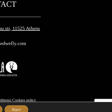
TACT
ou str, 11525 Athens
edwefly.com​
ditions
|
Cookies policy
Reject