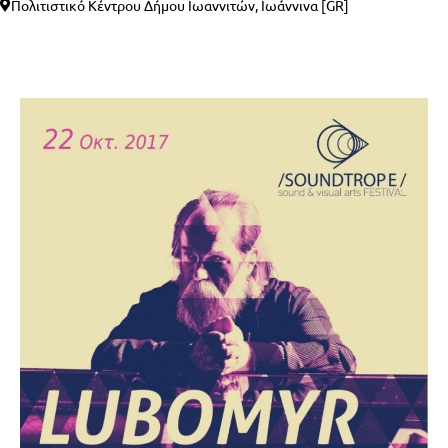
Πολιτιστικό Κέντρου Δήμου Ιωαννιτών, Ιωάννινα [GR]