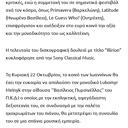
κριτικές, ενώ η συμμετοχή του σε σημαντικά φεστιβάλ
ανά τον κόσμο, όπως Primavera (Βαρκελώνη), Latitude
(Ηνωμένο Βασίλειο), Le Guess Who? (Ουτρέχτη),
επισφράγισαν και ανέδειξαν στο ευρύ κοινό την αξία
και την μοναδικότητα του ως καλλιτέχνη.
Η τελευταία του δισκογραφική δουλειά με τίτλο “Illirion”
κυκλοφόρησε από την Sony Classical Music.
Τη Κυριακή 22 Οκτωβρίου, το κοινό των Ιωαννίνων θα
έχει την ευκαιρία να απολαύσει τον μοναδικό Lubomyr
Melnyk στην αίθουσα ‘’Βασίλειος Πυρσινέλλας’’ του
Π.Κ.Δ.Ι ο οποίος με την εκπληκτική, αψεγάδιαστη
δεξιοτεχνία του, σε συνδυασμό με την παλέτα
ηχοχρωμάτων του πιάνου, θα μετατρέψει τη συναυλία
του σε μια σπάνια μουσική εμπειρία.